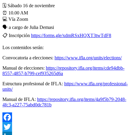
🗓️ Sábado 16 de noviembre
⏰ 10.00 AM
💻 Vía Zoom
🗣️ a cargo de Julia Demasi
📋 Inscripción
https://forms.gle/xdmRSxHQXT3twTdF8
Los contenidos serán:
Convocatoria a elecciones:
https://www.ifla.org/units/elections/
Manual de elecciones:
https://repository.ifla.org/items/cde94dbb-
8557-4857-b799-cef935265d6a
Estructura profesional de IFLA:
https://www.ifla.org/professional-
units/
Manual de IFLA:
https://repository.ifla.org/items/4a9f5b79-2048-
4fc3-a227-75abd0dc781b
Facebook