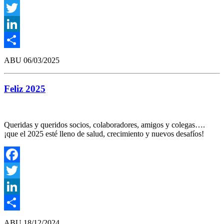
Facebook
Twitter
LinkedIn
Compartir
ABU
06/03/2025
Feliz 2025
Queridas y queridos socios, colaboradores, amigos y colegas….
¡que el 2025 esté lleno de salud, crecimiento y nuevos desafíos!
Facebook
Twitter
LinkedIn
Compartir
ABU
18/12/2024