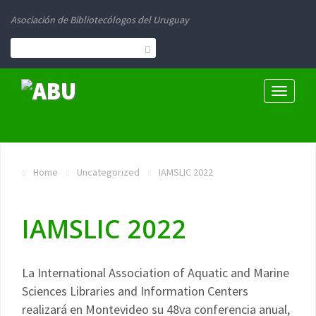
Asociación de Bibliotecólogos del Uruguay
Toggle
navigati
Home
Uncategorized
IAMSLIC 2022
IAMSLIC 2022
La International Association of Aquatic and Marine
Sciences Libraries and Information Centers
realizará en Montevideo su 48va conferencia anual,