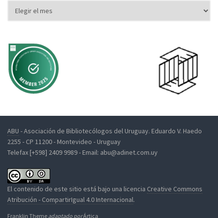
ABU
- Asociación de Bibliotecólogos del Uruguay. Eduardo V. Haedo
2255 - CP 11200 - Montevideo - Uruguay
Telefax [+598] 2409 9989 - Email: abu@adinet.com.uy
El contenido de este sitio está bajo una licencia
Creative Commons
Atribución - CompartirIgual 4.0 Internacional
.
Franklin Theme
adaptado por
Ártica