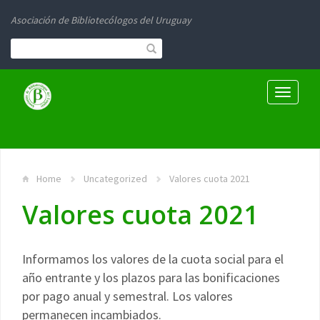
Asociación de Bibliotecólogos del Uruguay
Toggle
navigati
Home
Uncategorized
Valores cuota 2021
Valores cuota 2021
Informamos los valores de la cuota social para el
año entrante y los plazos para las bonificaciones
por pago anual y semestral. Los valores
permanecen incambiados.