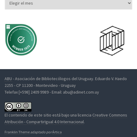
ABU
- Asociación de Bibliotecólogos del Uruguay. Eduardo V. Haedo
2255 - CP 11200 - Montevideo - Uruguay
Telefax [+598] 2409 9989 - Email: abu@adinet.com.uy
El contenido de este sitio está bajo una licencia
Creative Commons
Atribución - CompartirIgual 4.0 Internacional
.
Franklin Theme
adaptado por
Ártica