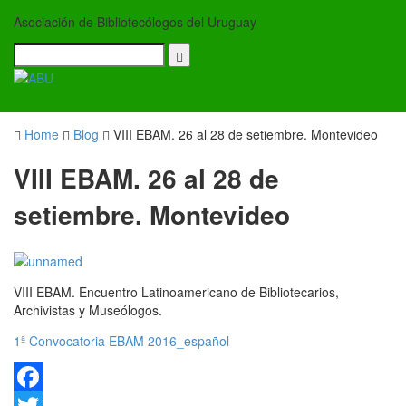
Asociación de Bibliotecólogos del Uruguay
Toggle
navigati
Home
Blog
VIII EBAM. 26 al 28 de setiembre. Montevideo
VIII EBAM. 26 al 28 de
setiembre. Montevideo
VIII EBAM. Encuentro Latinoamericano de Bibliotecarios,
Archivistas y Museólogos.
1ª Convocatoria EBAM 2016_español
Facebook