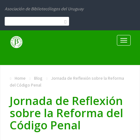
Asociación de Bibliotecólogos del Uruguay
Toggle
navigati
Home
Blog
Jornada de Reflexión sobre la Reforma
del Código Penal
Jornada de Reflexión
sobre la Reforma del
Código Penal