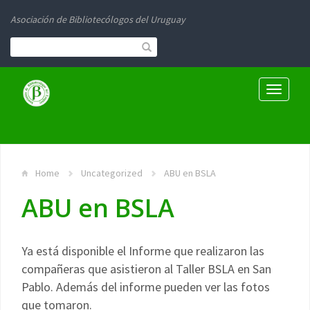
Asociación de Bibliotecólogos del Uruguay
Toggle
navigati
Home
Uncategorized
ABU en BSLA
ABU en BSLA
Ya está disponible el Informe que realizaron las
compañeras que asistieron al Taller BSLA en San
Pablo. Además del informe pueden ver las fotos
que tomaron.