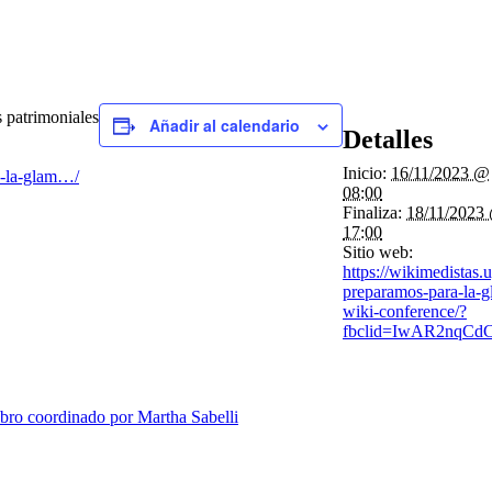
s patrimoniales
Añadir al calendario
Detalles
Inicio:
16/11/2023 @
a-la-glam…/
08:00
Finaliza:
18/11/2023
17:00
Sitio web:
https://wikimedistas.
preparamos-para-la-g
wiki-conference/?
fbclid=IwAR2nq
libro coordinado por Martha Sabelli