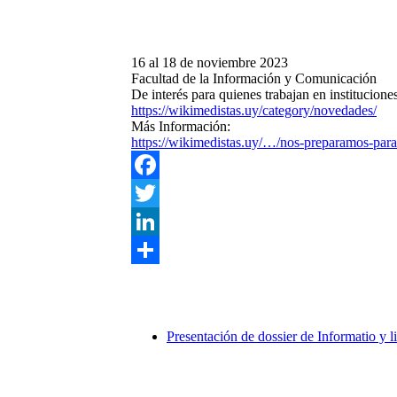
16 al 18 de noviembre 2023
Facultad de la Información y Comunicación
De interés para quienes trabajan en institucione
https://wikimedistas.uy/category/novedades/
Más Información:
https://wikimedistas.uy/…/nos-preparamos-par
Facebook
Twitter
LinkedIn
Compartir
Presentación de dossier de Informatio y 