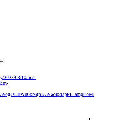
 @
uy/2023/08/10/nos-
lam-
CdCWogOH8Wu6bNgnICW6olbq2pPfCamgEoMD4KsnFjL34YH5Y